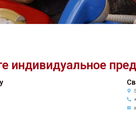
те индивидуальное пре
у
Св