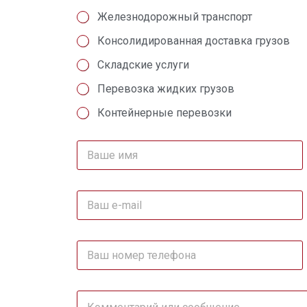
Железнодорожный транспорт
Консолидированная доставка грузов
Складские услуги
Перевозка жидких грузов
Контейнерные перевозки
В
а
ш
е
В
и
а
м
ш
я
e
В
-
а
m
ш
a
н
i
К
о
l