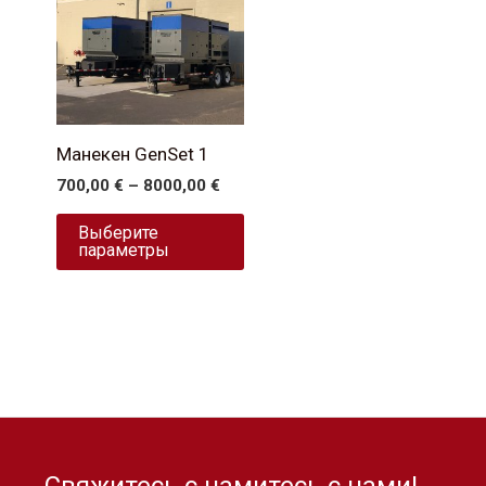
имеет
несколько
вариаций.
Опции
можно
Манекен GenSet 1
выбрать
700,00
€
–
8000,00
€
на
странице
Выберите
параметры
товара.