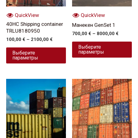
можно
м
выбрать
вы
QuickView
QuickView
на
на
40HC Shipping container
Манекен GenSet 1
странице
ст
TRLU8180950
700,00
€
–
8000,00
€
товара.
то
100,00
€
–
2100,00
€
Выберите
параметры
Выберите
параметры
Этот
Эт
товар
то
имеет
им
несколько
не
вариаций.
ва
Опции
Оп
можно
м