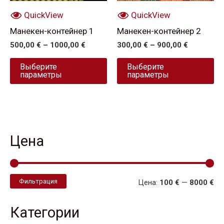
выбрать
вы
QuickView
QuickView
на
на
Манекен-контейнер 1
Манекен-контейнер 2
странице
ст
500,00
€
–
1000,00
€
300,00
€
–
900,00
€
товара.
то
Выберите
Выберите
параметры
параметры
Цена
Фильтрация
Цена:
100 €
—
8000 €
Категории